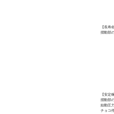
【長寿
摺動部
【安定
摺動部
始動圧
チョコ