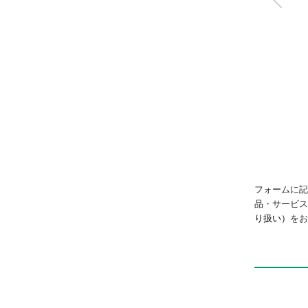
リニアスライドシリ
ンダ
LCG
フォームに記
品・サービ
り扱い）
をお