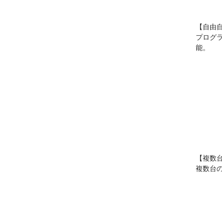
【自由
プログ
能。
【複数
複数台