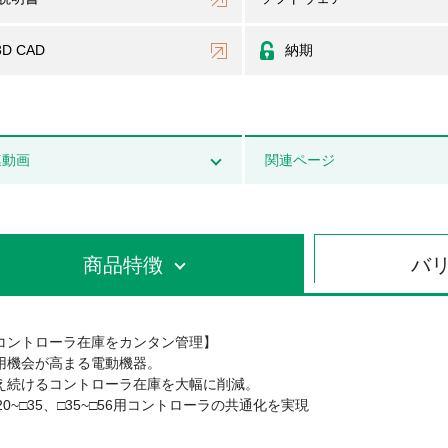
3D CAD
納期
連動画
関連ページ
商品特徴
バ
コントローラ在庫をカンタン管理】
用機会が高まる電動機器。
え続けるコントローラ在庫を大幅に削減。
□20~□35、□35~□56用コントローラの共通化を実現