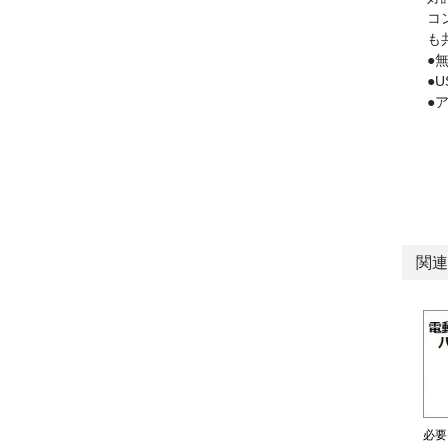
コ
も
●
●U
●
関連
必要