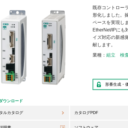
既存コントロー
形化しました。
ペースを実現し
EtherNet/
イズ対応の新感
献します。
業種
組立
検
形番生成・
ダウンロード
タルカタログ
カタログPDF
説明書
ソフトウェア