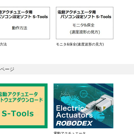
方法
モニタ&保全(速度波形の見方)
ページ
電動アクチュエータ