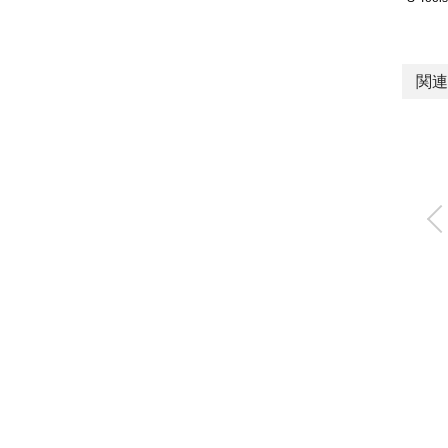
関連
電動アクチュエー
スライダタイプ
EJSG