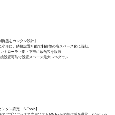
制御盤をカンタン設計】
に小形に、隣接設置可能で制御盤の省スペース化に貢献。
コントローラ上部・下部に放熱穴を設置
隣接設置可能で設置スペース最大62%ダウン
カンタン設定 S-Tools】
評のアブソデックス専用ソフトAX-Toolsの操作感を継承したS-Tools。