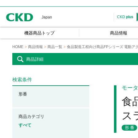
CKD
CKD
plus
Japan
機器商品トップ
商品情報
HOME
商品情報
商品一覧
食品製造工程向け商品FPシリーズ 電動ア
商品詳細
検索条件
モー
形番
食
ス
商品カテゴリ
すべて
形番