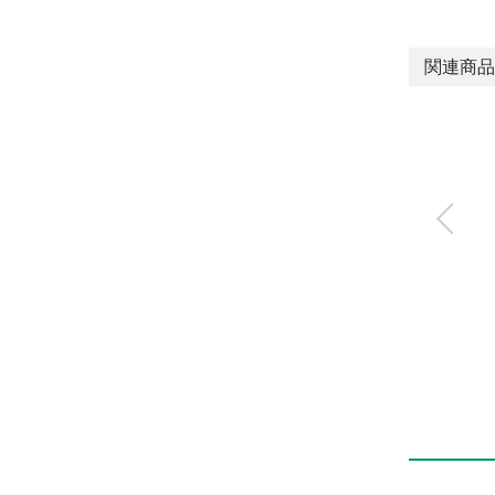
関連商品
アブソデックス(ABS
ODEX)
AX1R・AX2R・AX4R・
AXD