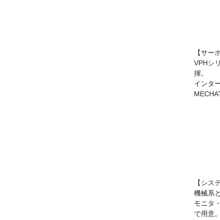
【サー
VPH
揮。
インターフ
MECH
【シス
機械系
モニタ
で用意