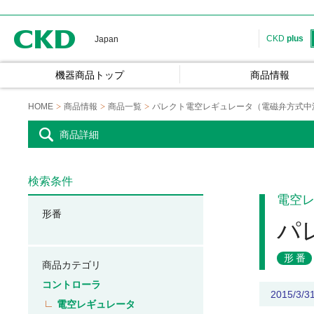
CKD
CKD
plus
Japan
機器商品トップ
商品情報
HOME
商品情報
商品一覧
パレクト電空レギュレータ（電磁弁方式中
商品詳細
検索条件
電空
形番
パ
形番
商品カテゴリ
コントローラ
2015/3
電空レギュレータ