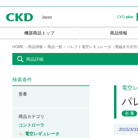
CKD
CKD
plus
Japan
機器商品トップ
商品情報
HOME
商品情報
商品一覧
パレクト電空レギュレータ（電磁弁方式中
商品詳細
検索条件
電空
形番
パ
形番
商品カテゴリ
コントローラ
2015/3
電空レギュレータ