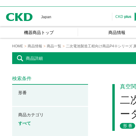
CKD
CKD
plus
Japan
機器商品トップ
商品情報
HOME
商品情報
商品一覧
二次電池製造工程向け商品P4※シリーズ 
商品詳細
検索条件
真空
形番
二
ー
商品カテゴリ
すべて
形番