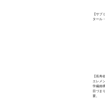
【サブミ
タール
【長寿
エレメ
学繊維構
目づま
要。