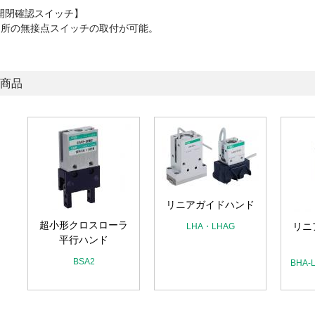
開閉確認スイッチ】
ヶ所の無接点スイッチの取付が可能。
商品
リニアガイドハンド
超小形クロスローラ
リニ
LHA・LHAG
ン
平行ハンド
BSA2
BHA-