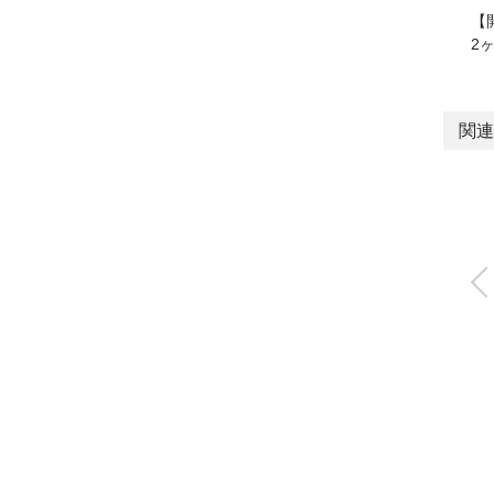
【
2
関連
リニアスライドハ
ド
LSH