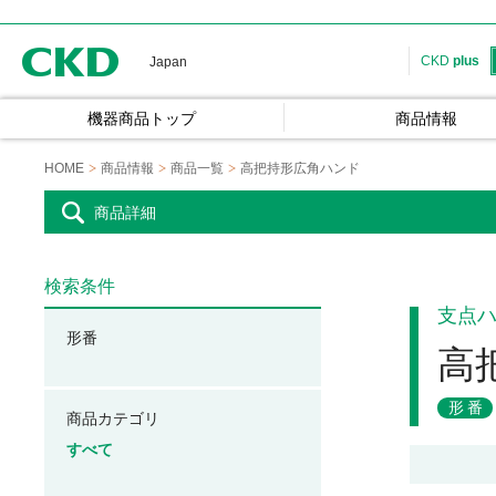
CKD
CKD
plus
Japan
機器商品トップ
商品情報
HOME
商品情報
商品一覧
高把持形広角ハンド
商品詳細
検索条件
支点
形番
高
形番
商品カテゴリ
すべて