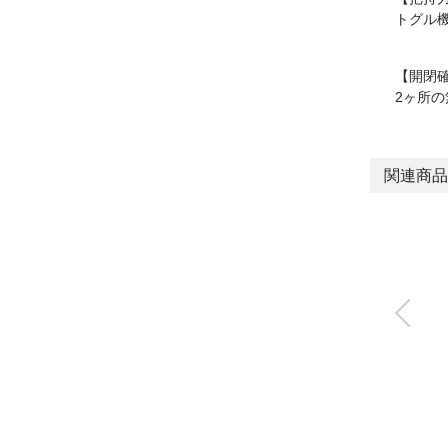
トグル
【開閉
2ヶ所
関連商品
フェザーハンド(ミニ
支点ハンド)
FH500