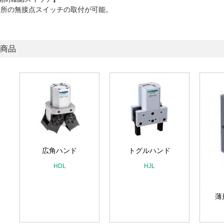
ヶ所の無接点スイッチの取付が可能。
商品
ニ
広角ハンド
トグルハンド
HDL
HJL
薄