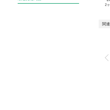
2
関連
フェザーハンド(ミ
支点ハンド)
FH500