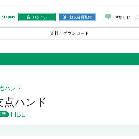
Language
日
CKD
plus
ログイン
新規会員登録
資料・ダウンロード
点ハンド
支点ハンド
HBL
形番