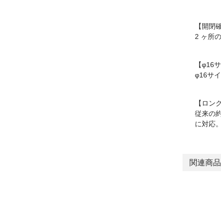
【開閉
2 ヶ所
【φ16
φ16サ
【ロン
従来の
に対応
関連商品