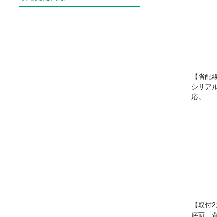
【省配
シリアル
応。
【取付2
底面、