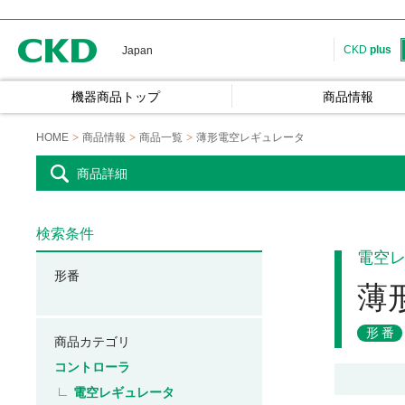
CKD
CKD
plus
Japan
機器商品トップ
商品情報
HOME
商品情報
商品一覧
薄形電空レギュレータ
商品詳細
検索条件
電空
形番
薄
形番
商品カテゴリ
コントローラ
電空レギュレータ