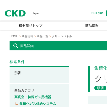
CKD
CKD
plus
Japan
機器商品トップ
商品情報
HOME
商品情報
商品一覧
クリーンパネル
商品詳細
検索条件
集積
形番
ク
形番
商品カテゴリ
高真空・特殊ガス用機器
集積化ガス供給システム