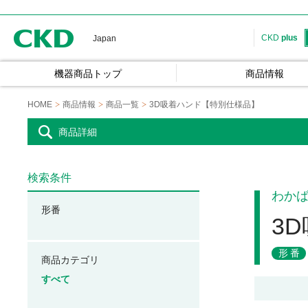
CKD
CKD
plus
Japan
機器商品トップ
商品情報
HOME
商品情報
商品一覧
3D吸着ハンド【特別仕様品】
商品詳細
検索条件
わか
形番
3
形番
商品カテゴリ
すべて