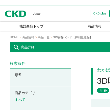
CKD
CKD
plus
Japan
機器商品トップ
商品情報
HOME
商品情報
商品一覧
3D吸着ハンド【特別仕様品】
商品詳細
検索条件
わか
形番
3
形番
商品カテゴリ
すべて