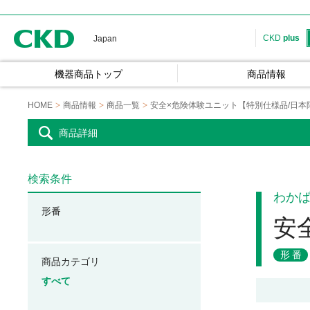
CKD
CKD
plus
Japan
機器商品トップ
商品情報
HOME
商品情報
商品一覧
安全×危険体験ユニット【特別仕様品/日本
商品詳細
検索条件
わか
形番
安
形番
商品カテゴリ
すべて