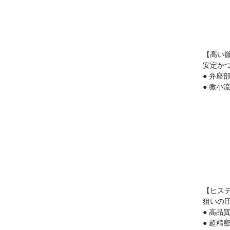
【高い
安定か
● 弁座
● 微小
【ヒス
狙いの
● 高品
● 超精