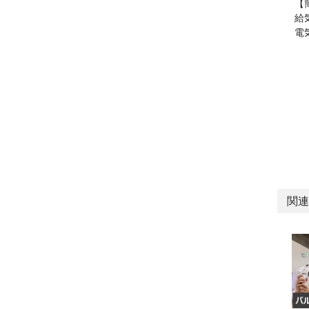
【
給
電
関連