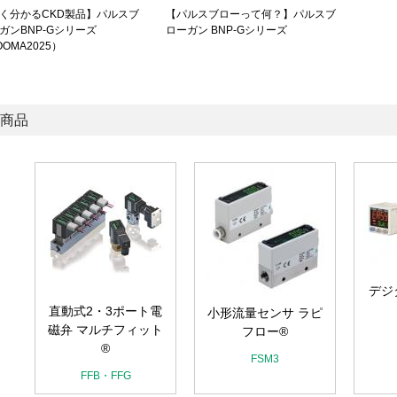
く分かるCKD製品】パルスブ
【パルスブローって何？】パルスブ
ガンBNP-Gシリーズ
ローガン BNP-Gシリーズ
OOMA2025）
商品
デジ
直動式2・3ポート電
小形流量センサ ラピ
磁弁 マルチフィット
フロー®
®
FSM3
FFB・FFG