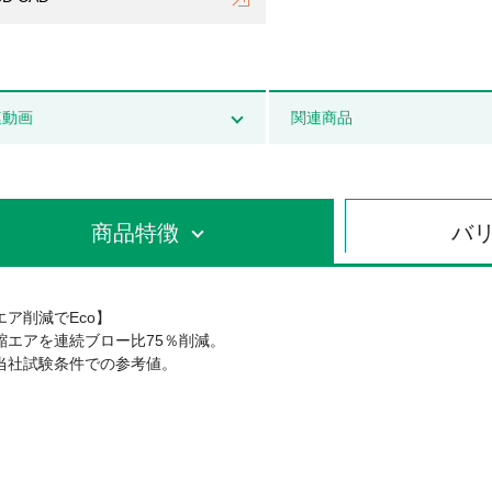
連動画
関連商品
商品特徴
バ
エア削減でEco】
縮エアを連続ブロー比75％削減。
当社試験条件での参考値。