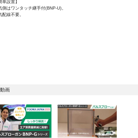
簡単設置】
気側はワンタッチ継手付(BNP-U)。
気配線不要。
動画