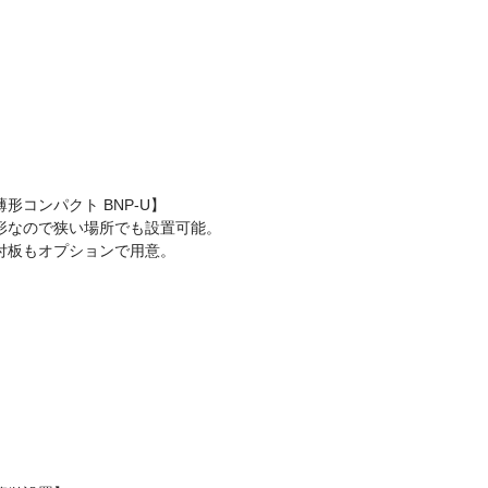
薄形コンパクト BNP-U】
形なので狭い場所でも設置可能。
付板もオプションで用意。