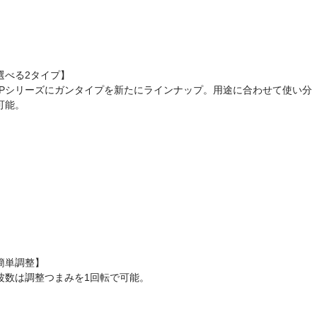
選べる2タイプ】
NPシリーズにガンタイプを新たにラインナップ。用途に合わせて使い分
可能。
簡単調整】
波数は調整つまみを1回転で可能。