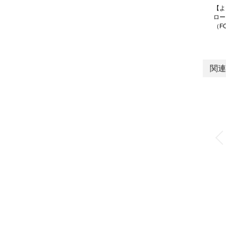
【よ
ロー
（F
関連