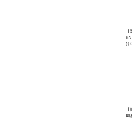
【
B
け
【
周