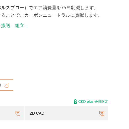
パルスブロー）でエア消費量を75％削減します。
することで、カーボンニュートラルに貢献します。
・搬送
組立
加
CKD
plus
会員限定
2D CAD