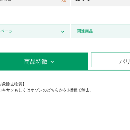
連ページ
関連商品
商品特徴
バ
対象除去物質】
ロキサンもしくはオゾンのどちらかを1機種で除去。