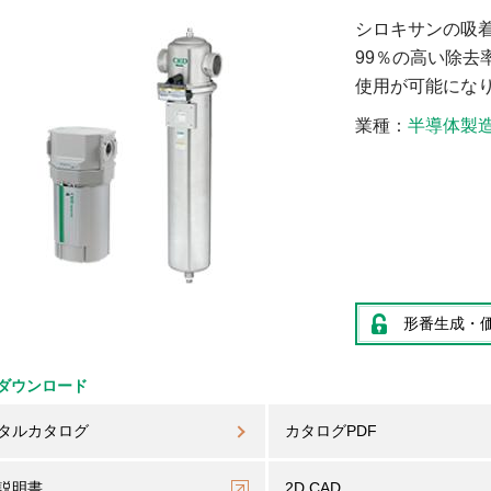
シロキサンの吸
99％の高い除
使用が可能にな
業種
半導体製
形番生成・
ダウンロード
タルカタログ
カタログPDF
説明書
2D CAD