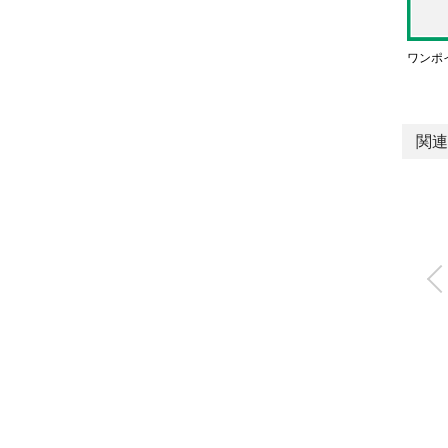
ワンポ
関連
屋外向け商品WPシ
ーズ ドレンセパレ
タ
FXW※-W