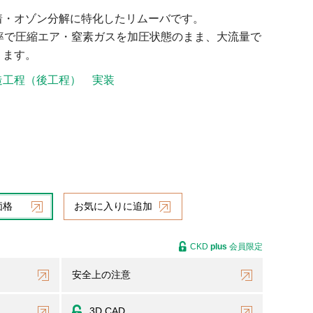
着・オゾン分解に特化したリムーバです。
去率で圧縮エア・窒素ガスを加圧状態のまま、大流量で
ります。
造工程（後工程）
実装
価格
お気に入りに追加
CKD
plus
会員限定
安全上の注意
3D CAD