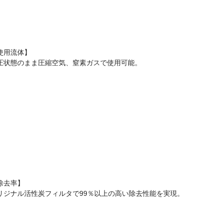
使用流体】
圧状態のまま圧縮空気、窒素ガスで使用可能。
除去率】
リジナル活性炭フィルタで99％以上の高い除去性能を実現。