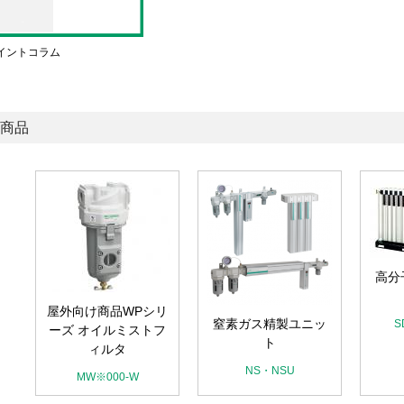
イントコラム
商品
高分
リ
屋外向け商品WPシリ
窒素ガス精製ユニッ
S
ー
ーズ オイルミストフ
ト
ィルタ
NS・NSU
MW※000-W