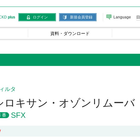
Language
日
CKD
plus
ログイン
新規会員登録
資料・ダウンロード
ィルタ
シロキサン・オゾンリムーバ
SFX
形番
W