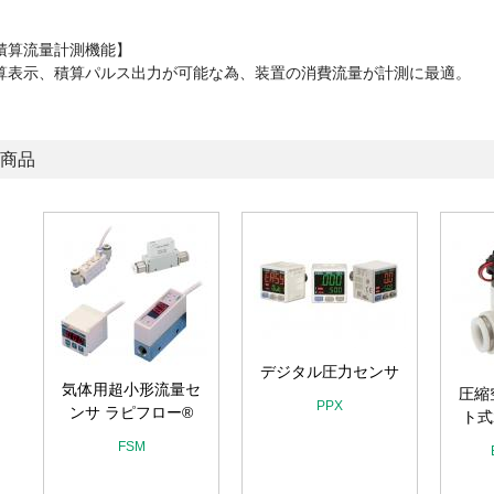
積算流量計測機能】
算表示、積算パルス出力が可能な為、装置の消費流量が計測に最適。
商品
デジタル圧力センサ
気体用超小形流量セ
圧縮
PPX
ー
ンサ ラピフロー®
ト式
FSM