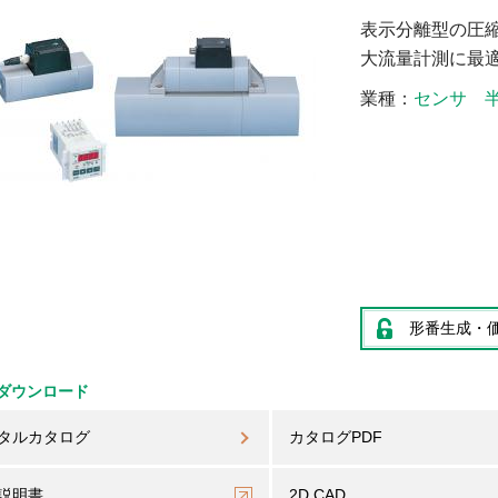
表示分離型の圧
大流量計測に最
業種
センサ
形番生成・
ダウンロード
タルカタログ
カタログPDF
説明書
2D CAD