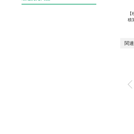
【
積
関連
小形流量コントロ
ラ ラピフロー®
FCM