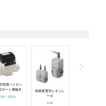
デジタル電空レギ
空気用パイロッ
レータ
2ポート電磁弁
高精度電空レギュレ
EVD
ータ
EXA・GEXA
EVR