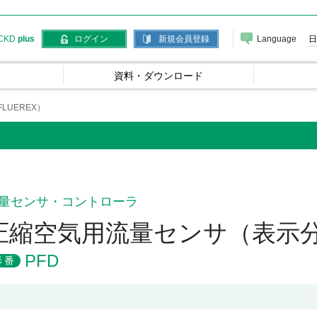
Language
日
CKD
plus
ログイン
新規会員登録
資料・ダウンロード
LUEREX）
量センサ・コントローラ
圧縮空気用流量センサ（表示分離
PFD
形番