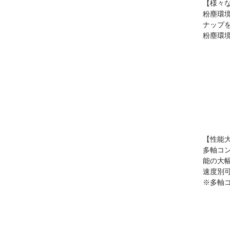
【様々
粉塵環
ナップ
粉塵環境
【性能
多軸コ
能の大
速度別
※多軸