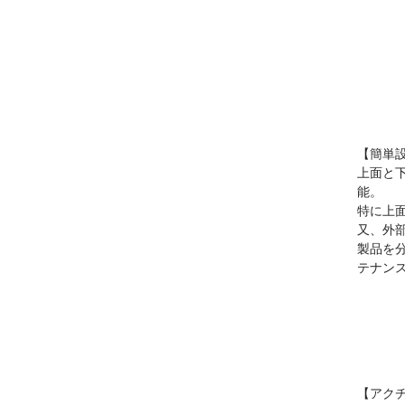
【簡単
上面と
能。
特に上
又、外
製品を
テナン
【アク