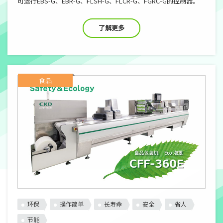
可运行EBS-G、EBR-G、FLSH-G、FLCR-G、FGRC-G的控制器。
了解更多
食品
环保
操作简单
长寿命
安全
省人
节能