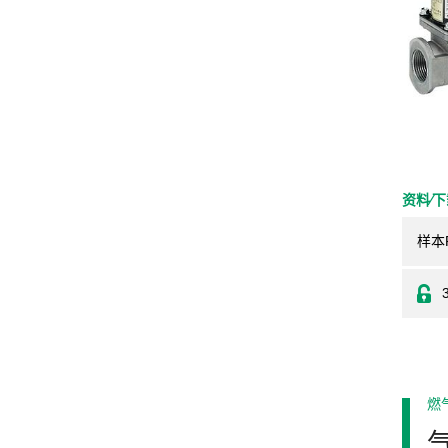
资料⁄
样本
燃