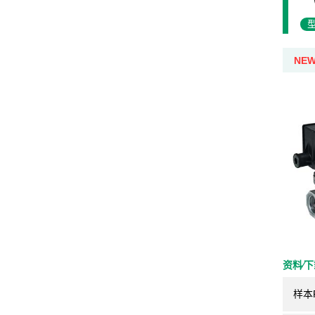
NE
资料⁄
样本