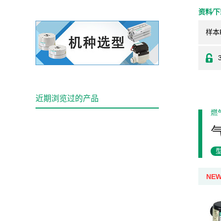
资料⁄
样本
近期浏览过的产品
燃
NE