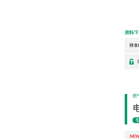
资料⁄
样本
燃
NE