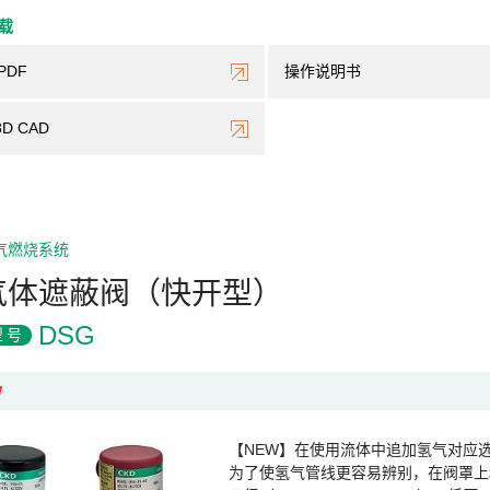
下载
PDF
操作说明书
3D CAD
气燃烧系统
气体遮蔽阀（快开型）
DSG
型号
W
【NEW】在使用流体中追加氢气对应
为了使氢气管线更容易辨别，在阀罩上