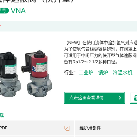
VNA
型号
W
【NEW】在使用流体中追加氢气对应
为了使氢气管线更容易辨别，在阀罩上
可适用于中间压力的快开型气体遮蔽阀
备有Rp1/2～2 1/2多种口径。
行业
工业炉
锅炉
冷温水机
点击这里查看详情
下载
PDF
维护用部件