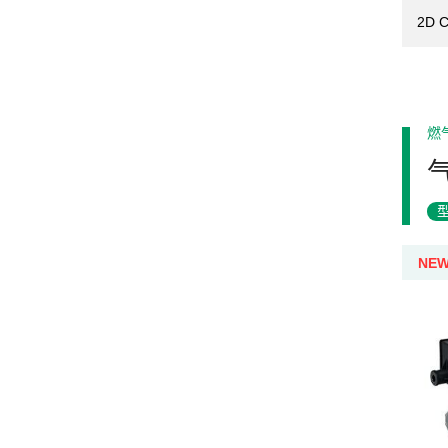
2D 
燃
NE