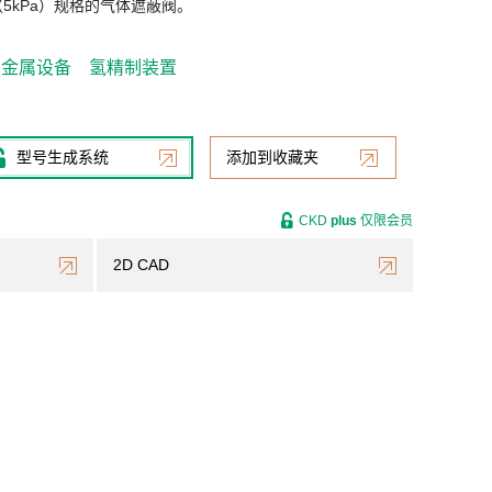
压（5kPa）规格的气体遮蔽阀。
金属设备
氢精制装置
型号生成系统
添加到收藏夹
CKD
plus
仅限会员
2D CAD