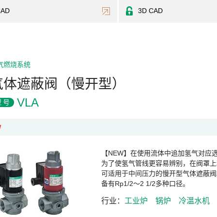
CAD
3D CAD
气燃烧系统
气体遮蔽阀（慢开型）
VLA
型号
W
【NEW】在使用流体中追加氢气对应
为了使氢气管线更容易辨别，在阀罩上
可适用于中间压力的慢开型气体遮蔽阀
备有Rp1/2～2 1/2多种口径。
行业
工业炉
锅炉
冷温水机