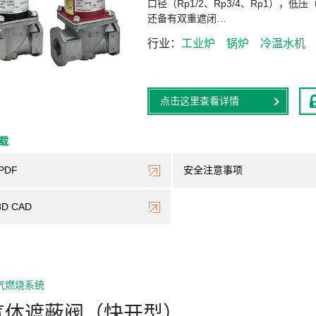
口径（Rp1/2、Rp3/4、Rp1），低
还备有双重遮闭…
行业
工业炉
锅炉
冷温水机
点击这里查看详情
下载
PDF
安全注意事项
3D CAD
气燃烧系统
气体遮蔽阀（快开型）