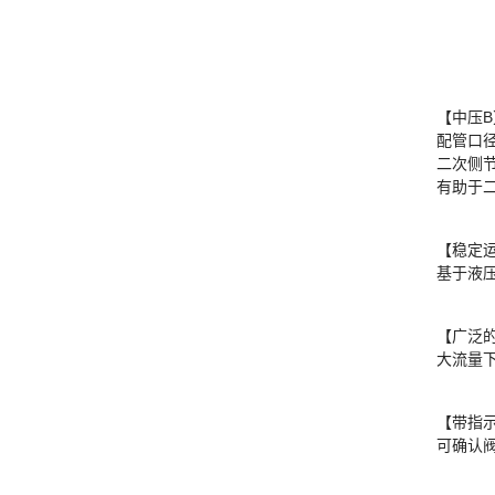
【中压B
配管口径
二次侧节流
有助于
【稳定
基于液压
【广泛的
大流量
【带指
可确认