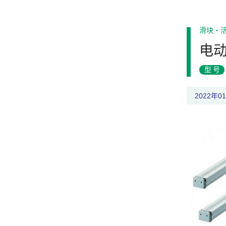
滑块・
电
型号
2022年