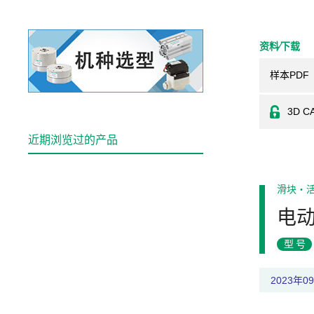
资料⁄下载
样本PDF
3D C
近期浏览过的产品
滑块・
电
型号
2023年