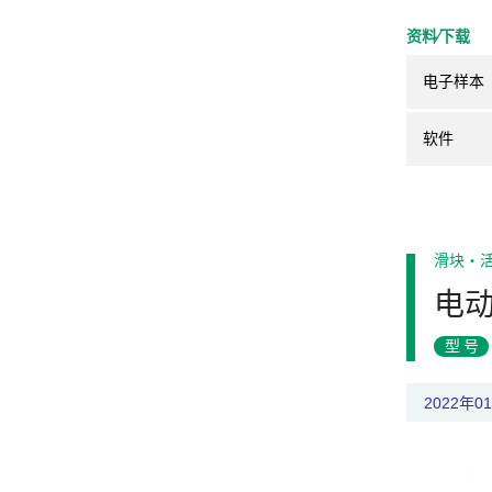
资料⁄下载
电子样本
软件
滑块・
电
型号
2022年