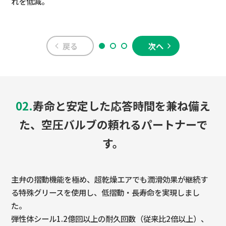
れを低減。
経
れ
戻る
次へ
02.
寿命と安定した応答時間を兼ね備え
た、空圧バルブの頼れるパートナーで
す。
主弁の摺動機能を極め、超乾燥エアでも潤滑効果が継続す
る特殊グリースを使用し、低摺動・長寿命を実現しまし
た。
弾性体シール1.2億回以上の耐久回数（従来比2倍以上）、