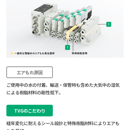
エアもれ原因
ご使用中の水の付着、輸送・保管時も含めた大気中の湿気
コ
による樹脂材料の剛性低下。
加
TVGのこだわり
経年変化に耐えるシール設計と特殊樹脂材料によりエアも
コ