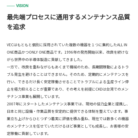
VISION
最先端プロセスに通用するメンテナンス品質
を追求
VECはもともと個別に採用されていた複数の機器を１つに集約したALL IN
ONE商品かつONLY ONE商品です。1996年の発売開始以来、改良を続けな
がら世界中の半導体製造に貢献してきました。
一方で、改良を重ねながらもあくまで機械のため、長期間稼動によるトラ
ブル発生を避けることはできません。そのため、定期的にメンテナンスを
行い、できるだけ長く安定稼働させることでトラブルによる生産ライン停
止を極力抑えることが重要であり、その考えを前提にCKDは台湾でのメン
テナンス事業も展開しています。
2007年にスタートしたメンテナンス事業では、現地の協力企業と提携し、
日本と同じ設備・作業品質を安定的に提供できる体制を整えています。事
業立ち上げからひとつずつ着実に評価を積み重ね、現在では数多くの機器
のメンテナンスを任せていただけるほど事業としても成長し、お客様の安
定稼働に貢献しています。