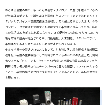
あらゆる産業の中で、もっとも顕著なテクノロジーの進化を遂げているの
が半導体産業です。先端半導体を搭載したスマートフォンをはじめとする
デジタルデバイスや高速無線通信技術は、その最たる例といえます。今や
コンピュータや電波を使用するものはすべて半導体に依存しており、私た
ちの生活は20年前とは比較にならないほど便利かつ快適になりました。今
後も市場の成長が見込まれる中、自動運転、人工知能、メタバースなど、
半導体が創るより豊かな未来に期待が寄せられています。
そんな半導体の製造プロセスにおいて、対象物に薄い膜を形成する成膜工
程を担う装置の主要機器として搭載されているのがCKDの真空圧力比例制
御システム「VEC」です。ウェーハと呼ばれる半導体物質の結晶でできた
円形の薄い板が格納されたチャンバー内の圧力を精密にコントロールする
ことで、半導体製造のプロセス条件をクリアするとともに、高い生産性を
実現します。