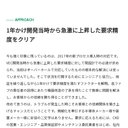
APPROACH
1年かけ開発当時から急激に上昇した要求精
度をクリア
今も強く印象に残っているのは、2017年の新プロセス導入時の対応です。
VEC開発当時から急激に上昇した要求精度に対して現設計での必達が求め
られ、当初はオーバーホールで対応していたものの根本的な解決には至っ
ていませんでした。そこで状況を打開するためにエンジニアと協力し、検
証を繰り返しながら1年かけて要求精度を満たすファクターを解明。各ファ
ブの責任者の説得にあたり機器改造の了承を得たことで無事に問題を解決
し、お客様からの信頼を勝ち得ることができました。
改めて思うのは、トラブルが発生した時こそお客様との信頼関係を築き上
げるチャンスだということです。微細化を牽引する半導体メーカー様や装
置メーカー様に妥協の二文字はありません。要求に応えるためには、CKD
の営業・エンジニア・品質保証部やメンテナンス委託業者をはじめ、社内