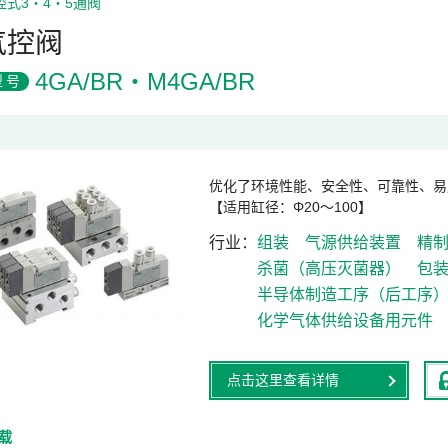
控式3・4・5通阀
气控阀
4GA/BR・M4GA/BR
型号
优化了环境性能、安全性、可靠性、易
【适用缸径：Φ20～100】
行业
组装
气源供给装置
精
杀菌（高压灭菌器）
包
半导体制造工序（后工序
化学气体供给设备用元件
点击这里查看详情
下载