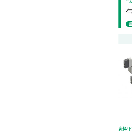
气
资料⁄