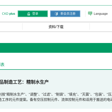
Language
CKD
plus
登录
新会员注册
资料/下载
列表
品制造工艺
精制水生产
别按“精制水生产”、“调整”、“过滤”、“制袋”、“填充”、“灭菌”、“包装”
造工序的元件提案。备有空压控制元件、流体控制元件和适用于搬送的电