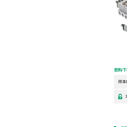
资料⁄
样本