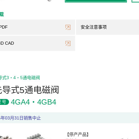
下载
PDF
安全注意事项
3D CAD
导式3・4・5通电磁阀
先导式5通电磁阀
4GA4・4GB4
型号
25年03月31日销售中止
【停产产品】