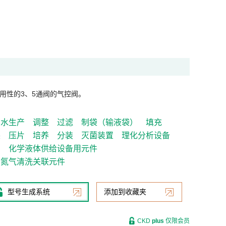
用性的3、5通阀的气控阀。
制水生产
调整
过滤
制袋（输液袋）
填充
装
压片
培养
分装
灭菌装置
理化分析设备
）
化学液体供给设备用元件
氮气清洗关联元件
型号生成系统
添加到收藏夹
CKD
plus
仅限会员