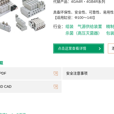
代替产品：4GA4R・4GB4R系列
具备环保性、安全性、可靠性、易用性
【适用缸径：Φ100～140】
行业
组装
气源供给装置
精
杀菌（高压灭菌器）
包
点击这里查看详情
下载
PDF
安全注意事项
3D CAD