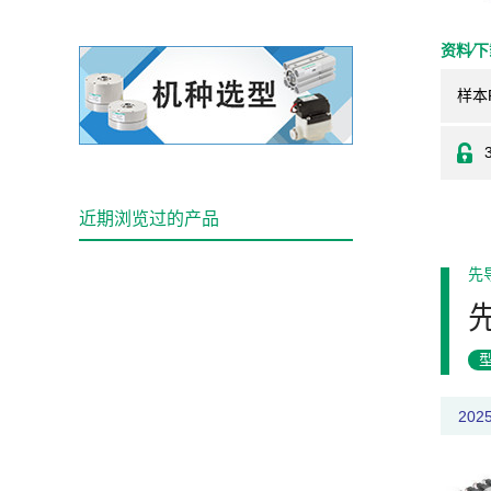
资料⁄
样本
近期浏览过的产品
先
20