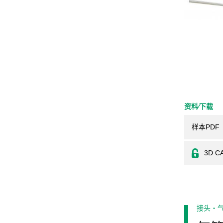
资料⁄下载
样本PDF
3D C
接头・