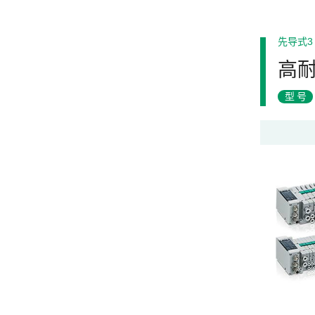
先导式3
高耐
型号