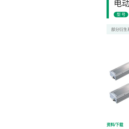
电
型号
部分衍生
资料⁄下载