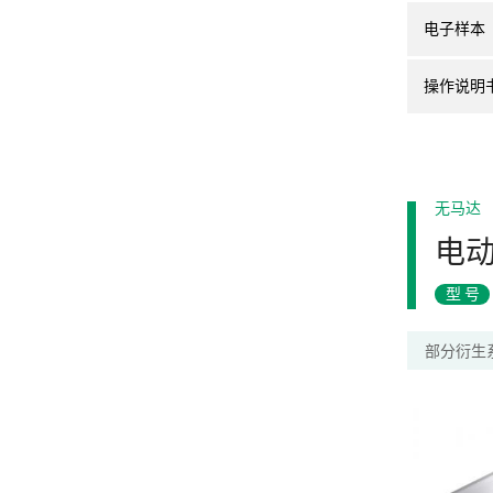
电子样本
操作说明
无马达
电
型号
部分衍生