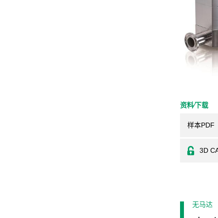
资料⁄下载
样本PDF
3D C
无马达