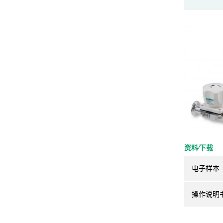
资料⁄下载
电子样本
操作说明