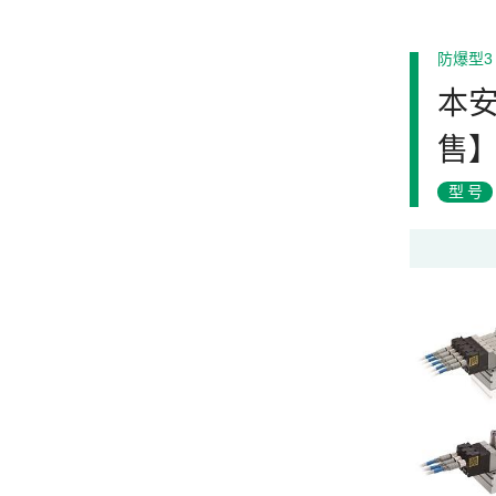
防爆型3
本
售
型号