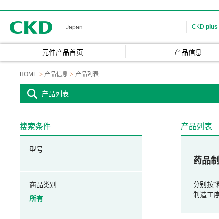
CKD
CKD
plus
Japan
元件产品首页
产品信息
HOME
产品信息
产品列表
产品列表
搜索条件
产品列表
型号
药品
分别按“
商品类别
制造工
所有