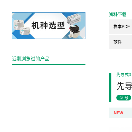
资料⁄下载
样本PDF
软件
近期浏览过的产品
先导式3
先导
型号
NEW