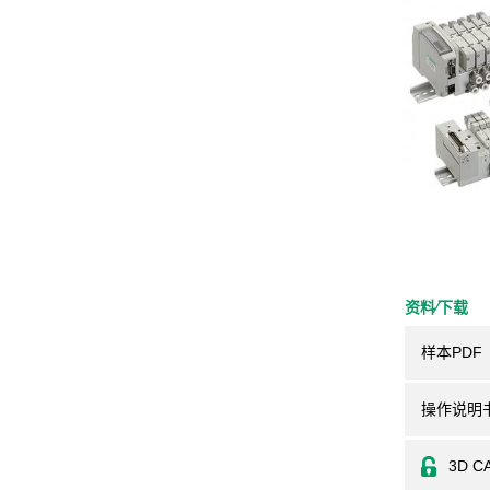
资料⁄下载
样本PDF
操作说明
3D C