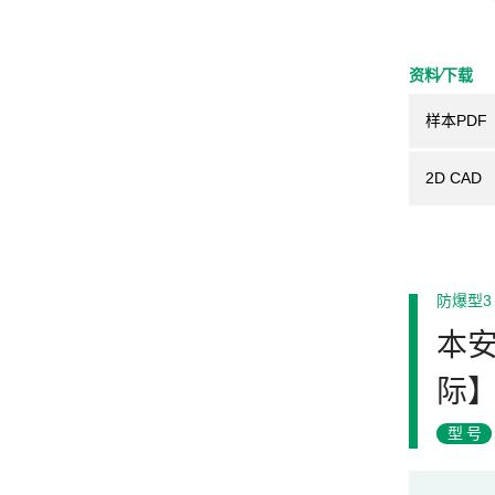
资料⁄下载
样本PDF
2D CAD
防爆型3
本
际
型号