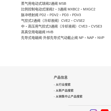
蒸气用电动式球阀2通阀 MSB
比例控制电动式球阀2・3通阀 MXBC2・MXGC2
脉冲喷射阀 PD2・PDV2・PD3・PDV3
气控式2通阀（冷却液阀）CVE2・CVSE2
中・高压用气控式3通阀（冷却液阀）CVE3・CVSE3
高真空用电磁阀 HVB
先导式电磁阀·外部先导式气动截止阀 NP・NAP・NVP
产品信息
从行业搜索
从新产品搜索
从销售中止产品搜索