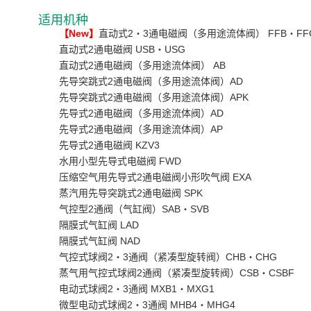
适用机种
【New】
直动式2・3通电磁阀（多用途流体阀） FFB・FF
直动式2通电磁阀 USB・USG
直动式2通电磁阀（多用途流体阀） AB
先导突跳式2通电磁阀（多用途流体阀）AD
先导突跳式2通电磁阀（多用途流体阀）APK
先导式2通电磁阀（多用途流体阀）AD
先导式2通电磁阀（多用途流体阀）AP
先导式2通电磁阀 KZV3
水用小型先导式电磁阀 FWD
压缩空气用先导式2通电磁阀小形吹气阀 EXA
蒸汽用先导突跳式2通电磁阀 SPK
气控型2通阀（气缸阀）SAB・SVB
隔膜式气缸阀 LAD
隔膜式气缸阀 NAD
气控式球阀2・3通阀（紧凑型旋转阀）CHB・CHG
蒸气用气控式球阀2通阀（紧凑型旋转阀）CSB・CSBF
电动式球阀2・3通阀 MXB1・MXG1
微型电动式球阀2・3通阀 MHB4・MHG4