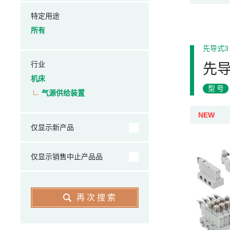
特定用途
所有
先导式3
行业
先导
机床
型号
气源供给装置
NEW
仅显示新产品
仅显示销售中止产品品
再次搜索