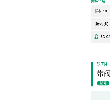
资料⁄下载
样本PDF
操作说明
3D C
残压排
带
型号