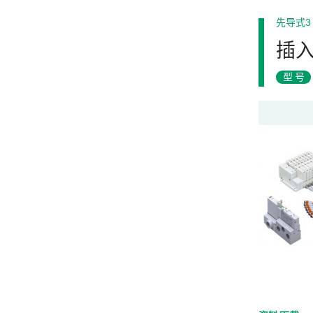
先导式3
插
型号