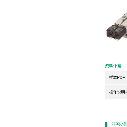
资料⁄下载
样本PDF
操作说明
冷凝水