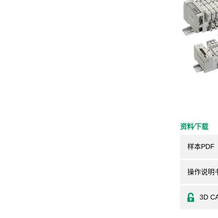
资料⁄下载
样本PDF
操作说明
3D C