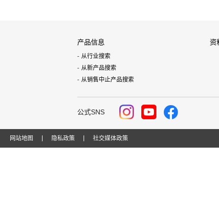
产品信息
资
从行业搜索
从新产品搜索
从销售中止产品搜索
公式SNS
网站地图
隐私政策
社交媒体政策