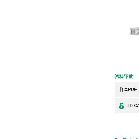
资料⁄下载
样本PDF
3D C