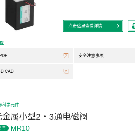
点击这里查看详情
下载
PDF
安全注意事项
3D CAD
命科学元件
无金属小型2・3通电磁阀
MR10
型号