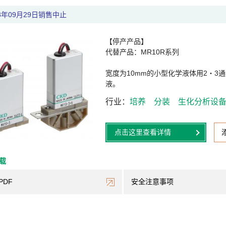
23年09月29日销售中止
【停产产品】
代替产品：MR10R系列
宽度为10mm的小型化学液体用2・
液。
行业
培养
分装
生化分析设
点击这里查看详情
下载
PDF
安全注意事项