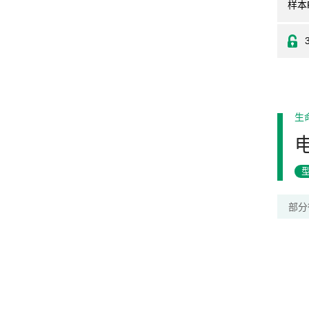
样本
生
部分