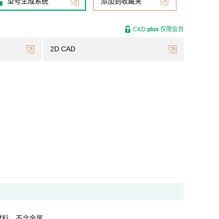
型号生成系统
添加到收藏夹
CKD
plus
仅限会员
2D CAD
材料，不含金属。