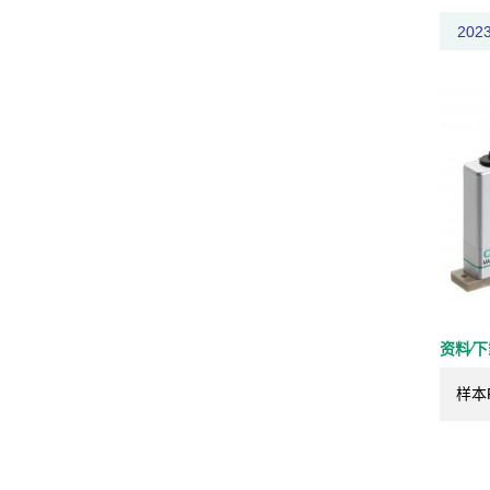
20
资料⁄
样本