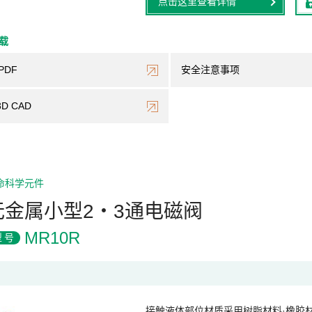
点击这里查看详情
下载
PDF
安全注意事项
3D CAD
命科学元件
无金属小型2・3通电磁阀
MR10R
型号
接触液体部位材质采用树脂材料·橡胶