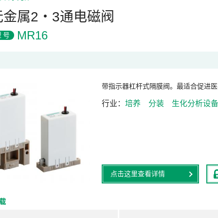
无金属2・3通电磁阀
MR16
型号
带指示器杠杆式隔膜阀。最适合促进医
行业
培养
分装
生化分析设
点击这里查看详情
下载