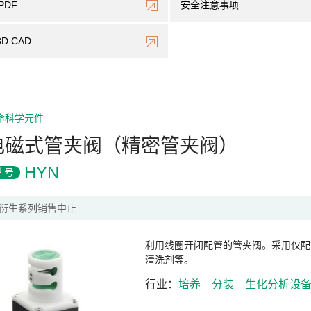
PDF
安全注意事项
3D CAD
命科学元件
电磁式管夹阀（精密管夹阀）
HYN
型号
衍生系列销售中止
利用线圈开闭配管的管夹阀。采用仅配
清洗剂等。
行业
培养
分装
生化分析设