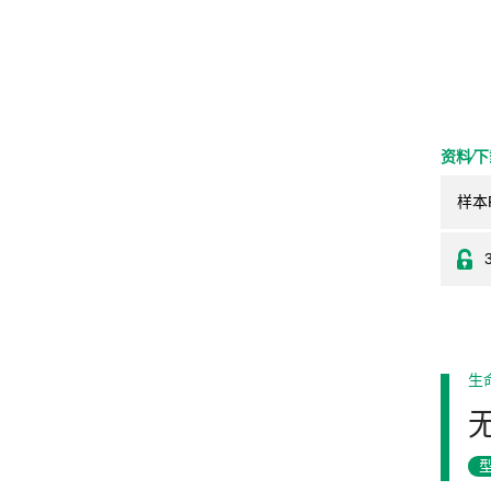
资料⁄
样本
生