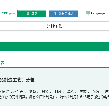
Language
CKD
plus
登录
新会员注册
资料/下载
列表
品制造工艺
分装
别按“精制水生产”、“调整”、“过滤”、“制袋”、“填充”、“灭菌”、“包装”
造工序的元件提案。备有空压控制元件、流体控制元件和适用于搬送的电