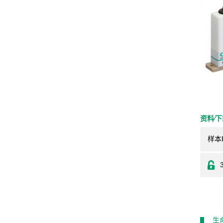
资料⁄
样本
生