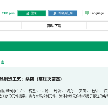
Language
CKD
plus
登录
新会员注册
资料/下载
列表
品制造工艺
杀菌（高压灭菌器）
别按“精制水生产”、“调整”、“过滤”、“制袋”、“填充”、“灭菌”、“包装”
造工序的元件提案。备有空压控制元件、流体控制元件和适用于搬送的电