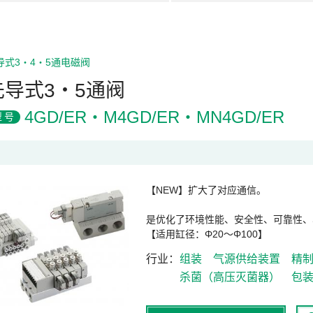
导式3・4・5通电磁阀
先导式3・5通阀
4GD/ER・M4GD/ER・MN4GD/ER
型号
【NEW】扩大了对应通信。
是优化了环境性能、安全性、可靠性、
【适用缸径：Φ20～Φ100】
行业
组装
气源供给装置
精
杀菌（高压灭菌器）
包