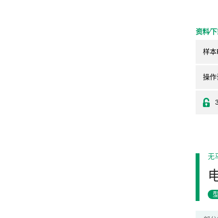
资料⁄
样本
操作
无