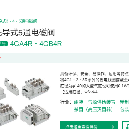
导式3・4・5通电磁阀
先导式5通电磁阀
4GA4R・4GB4R
型号
W
具备环保、安全、易操作、耐用等特点
将4G1・2・3R系列的省电线圈搭载至
缸径为φ140的大型气缸也可使用0.1
【适用缸径：Φ6~Φ4…
行业
组装
气源供给装置
精
杀菌（高压灭菌器）
包
点击这里查看详情