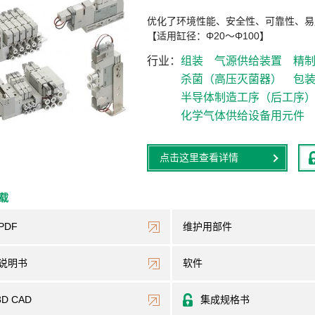
优化了环境性能、安全性、可靠性、易
【适用缸径：Φ20～Φ100】
行业
组装
气源供给装置
精
杀菌（高压灭菌器）
包
半导体制造工序（后工序
化学气体供给设备用元件
点击这里查看详情
下载
PDF
维护用部件
说明书
软件
3D CAD
集成规格书