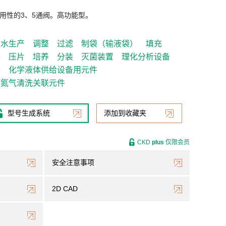
用性的3、5通阀。高功能型。
制水生产
调整
过滤
制袋（输液袋）
填充
装
压片
培养
分装
灭菌装置
理化分析设备
）
化学液体供给设备用元件
氮气清洗关联元件
型号生成系统
添加到收藏夹
CKD
plus
仅限会员
安全注意事项
2D CAD