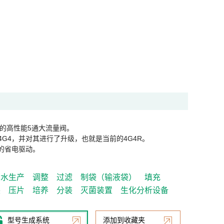
的高性能5通大流量阀。
4G4，并对其进行了升级，也就是当前的4G4R。
W的省电驱动。
制水生产
调整
过滤
制袋（输液袋）
填充
装
压片
培养
分装
灭菌装置
生化分析设备
型号生成系统
添加到收藏夹