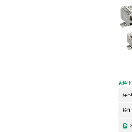
资料⁄
样本
操作