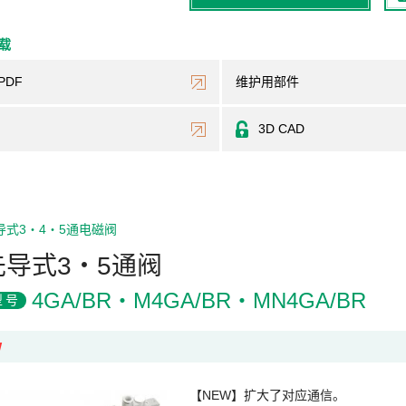
下载
PDF
维护用部件
3D CAD
导式3・4・5通电磁阀
先导式3・5通阀
4GA/BR・M4GA/BR・MN4GA/BR
型号
W
【NEW】扩大了对应通信。