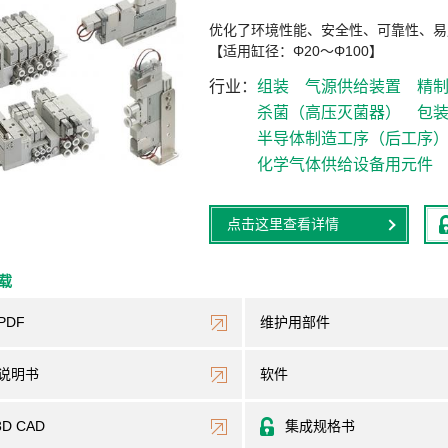
优化了环境性能、安全性、可靠性、易
【适用缸径：Φ20～Φ100】
行业
组装
气源供给装置
精
杀菌（高压灭菌器）
包
半导体制造工序（后工序
化学气体供给设备用元件
点击这里查看详情
下载
PDF
维护用部件
说明书
软件
3D CAD
集成规格书