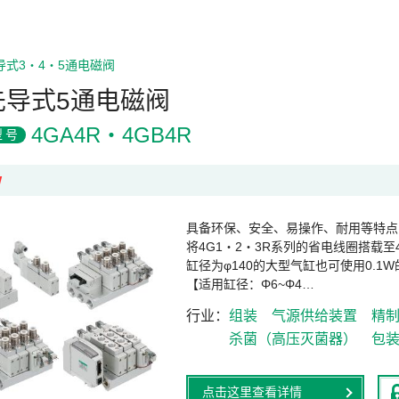
导式3・4・5通电磁阀
先导式5通电磁阀
4GA4R・4GB4R
型号
W
具备环保、安全、易操作、耐用等特点
将4G1・2・3R系列的省电线圈搭载至
缸径为φ140的大型气缸也可使用0.1
【适用缸径：Φ6~Φ4…
行业
组装
气源供给装置
精
杀菌（高压灭菌器）
包
点击这里查看详情