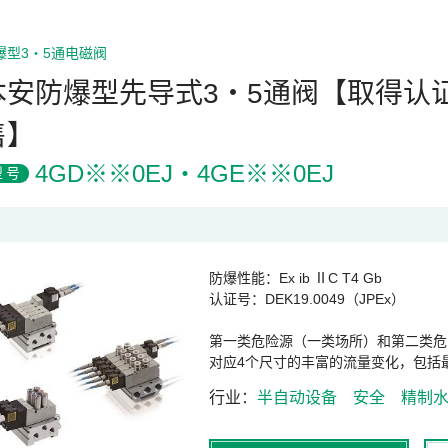
爆型3・5通电磁阀
本安防爆型先导式3・5通阀【取得认
售】
4GD※※0EJ・4GE※※0EJ
型号
防爆性能：Ex ib ⅡC T4 Gb
认证号：DEK19.0049（JPEx）
第一类危险源（一类场所）和第二类危
对应4个尺寸的丰富的流量变化，包括
行业
半自动设备
安全
精制