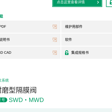
点击这里查看详情
下载
PDF
维护用部件
说明书
软件
3D CAD
集成规格书
生系统
耐磨型隔膜阀
SWD・MWD
型号