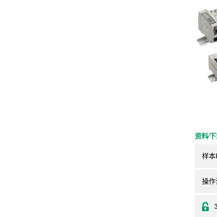
资料⁄
样本
操作