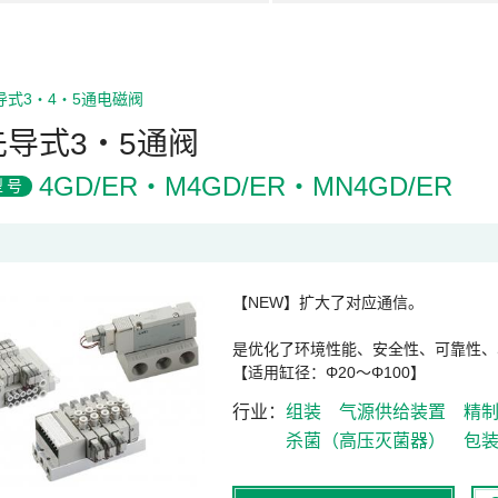
导式3・4・5通电磁阀
先导式3・5通阀
4GD/ER・M4GD/ER・MN4GD/ER
型号
【NEW】扩大了对应通信。
是优化了环境性能、安全性、可靠性、
【适用缸径：Φ20～Φ100】
行业
组装
气源供给装置
精
杀菌（高压灭菌器）
包