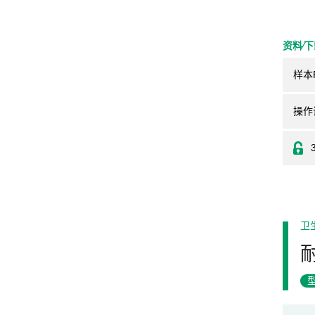
资料⁄
样本
操作
卫