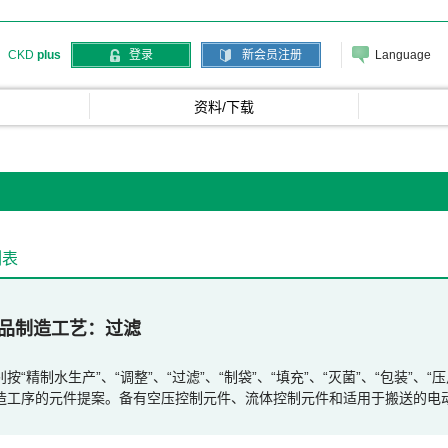
Language
CKD
plus
登录
新会员注册
资料/下载
列表
品制造工艺
过滤
别按“精制水生产”、“调整”、“过滤”、“制袋”、“填充”、“灭菌”、“包装”
造工序的元件提案。备有空压控制元件、流体控制元件和适用于搬送的电