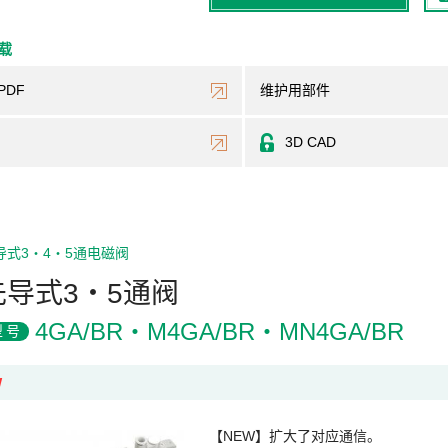
下载
PDF
维护用部件
3D CAD
导式3・4・5通电磁阀
先导式3・5通阀
4GA/BR・M4GA/BR・MN4GA/BR
型号
W
【NEW】扩大了对应通信。