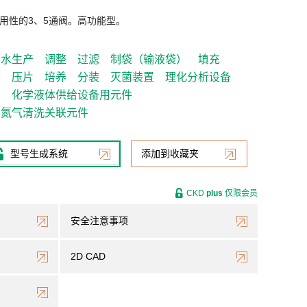
用性的3、5通阀。高功能型。
制水生产
调整
过滤
制袋（输液袋）
填充
装
压片
培养
分装
灭菌装置
理化分析设备
）
化学液体供给设备用元件
氮气清洗关联元件
型号生成系统
添加到收藏夹
CKD
plus
仅限会员
安全注意事项
2D CAD