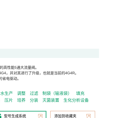
的高性能5通大流量阀。
4G4，并对其进行了升级，也就是当前的4G4R。
W的省电驱动。
制水生产
调整
过滤
制袋（输液袋）
填充
装
压片
培养
分装
灭菌装置
生化分析设备
型号生成系统
添加到收藏夹