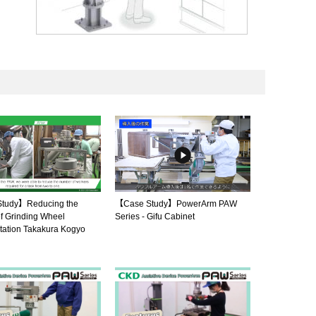
tudy】Reducing the
【Case Study】PowerArm PAW
f Grinding Wheel
Series - Gifu Cabinet
tation Takakura Kogyo