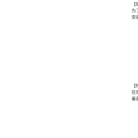
【
为
安
【
在
垂