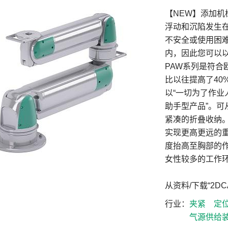
【NEW】添加
浮动和沉陷发生
不安全或使用困
内，因此您可以
PAW系列是符合
比以往提高了40%
以“一切为了作业
助手型产品”。
紧凑的折叠收纳
实现更高更远的
度抬高至胸部的
女性较多的工作
从资料/下载“2D
行业
夹紧
定
气源供给