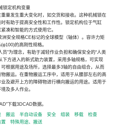
机械锁定机构变量
在重量发生重大变化时，如交货和接收。这种机械锁在
难时有助于提高安全性和工作性。锁定机构位于气缸
以紧凑和智能的方式使用它。
欧洲安全规格CE标记的全球模型（轴体）。容许力矩
(φ100)的高刚性规格。
人员”为理念，有助于减轻作业负担和确保安全的“人类
可从下方进入的新式助力装置，采用多轴规格，可实现
。可根据用途及场所，选择最多3轴的自由组合，从而
重物搬运。在重物搬运工序中，适用于从腰部左右的高
作业及避开上方的障碍物进行横向搬运的用途。适用于
环境及多人作业。
CAD”下载3DCAD数据。
位
搬运
半自动设备
安全
组装
移载
检查
装置
特殊用途、搬送