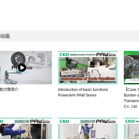
动画
助力臂简介
Introduction of basic functions
【Case S
PowerArm PAW Series
Burden o
Transpor
Co., Ltd.