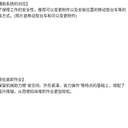
辅助系统的对应】
了保障工作的安全性，推荐可以变更附件以及安装位置的移动型台车等的
装方式。(照片是移动型台车和可以变更附件)
特化装卸作业】
保留机械助力臂“省空间、外形紧凑、省力操作”等特点的基础上，增配了
直升降轴，从而使码垛堆积作业更加轻松。