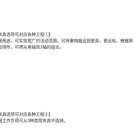
夹具选项可对应各种工程①】
据用途，可实现宽广的活动范围。可将重物搬运到更高，更远处。根据用
和场所，可将从单轴到3轴的组合。
夹具选项可对应各种工程②】
据工作负荷可从3种类型夹具中选择。