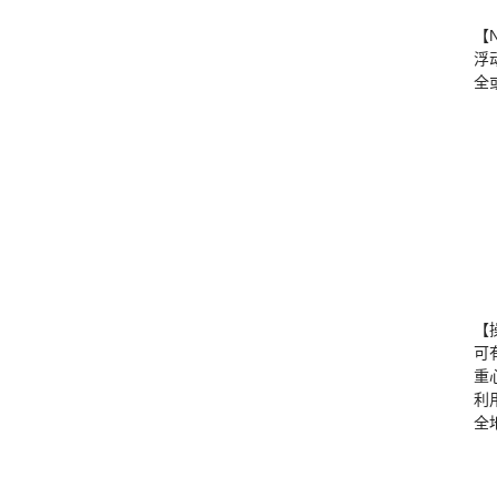
【
浮
全
【
可
重
利
全