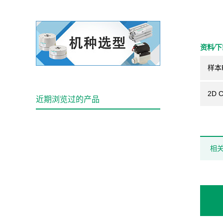
资料⁄
样本
2D 
近期浏览过的产品
相