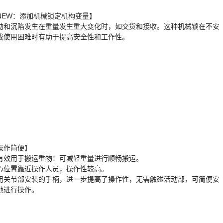
NEW：添加机械锁定机构变量】
动和沉陷发生在重量发生重大变化时，如交货和接收。这种机械锁在不安
或使用困难时有助于提高安全性和工作性。
操作简便】
有效用于搬运重物！可减轻重量进行顺畅搬运。
心位置靠近操作人员，操作性较高。
用关节部安装的手柄，进一步提高了操作性，无需触碰活动部，可简便安
地进行操作。