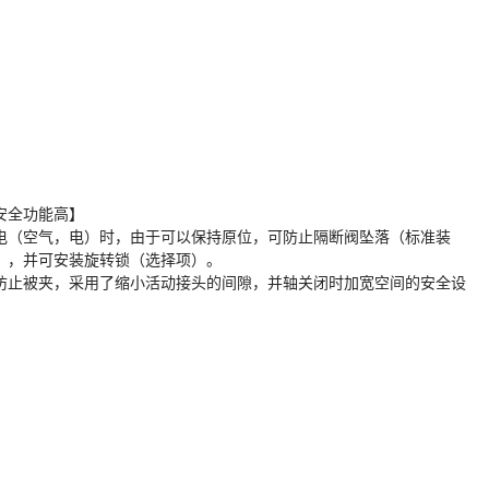
安全功能高】
电（空气，电）时，由于可以保持原位，可防止隔断阀坠落（标准装
），并可安装旋转锁（选择项）。
防止被夹，采用了缩小活动接头的间隙，并轴关闭时加宽空间的安全设
。