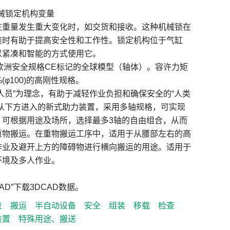
机械锁定机构变量
在重量发生重大变化时，如交货和接收。这种机械锁在
难时有助于提高安全性和工作性。锁定机构位于气缸
以紧凑和智能的方式使用它。
欧洲安全规格CE标记的全球模型（轴体）。容许力矩
(φ100)的高刚性规格。
人员”为理念，有助于减轻作业负担和确保安全的“人类
可从下方进入的新式助力装置，采用多轴规格，可实现
。可根据用途及场所，选择最多3轴的自由组合，从而
重物搬运。在重物搬运工序中，适用于从腰部左右的高
作业及避开上方的障碍物进行横向搬运的用途。适用于
环境及多人作业。
CAD”下载3DCAD数据。
位
搬运
半自动设备
安全
组装
移载
检查
装置
特殊用途、搬送