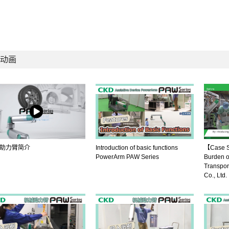
动画
助力臂简介
Introduction of basic functions
【Case S
PowerArm PAW Series
Burden o
Transpor
Co., Ltd.