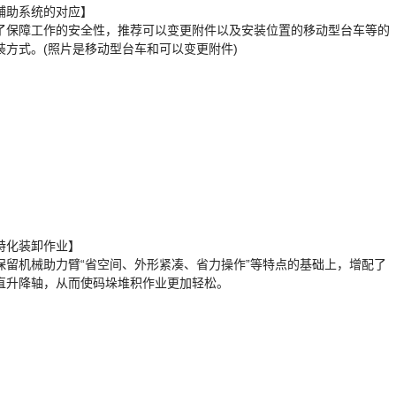
辅助系统的对应】
了保障工作的安全性，推荐可以变更附件以及安装位置的移动型台车等的
装方式。(照片是移动型台车和可以变更附件)
特化装卸作业】
保留机械助力臂“省空间、外形紧凑、省力操作”等特点的基础上，增配了
直升降轴，从而使码垛堆积作业更加轻松。