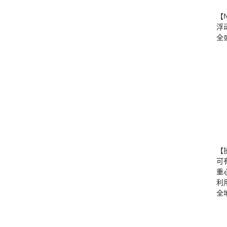
【
浮
全
【
可
重
利
全