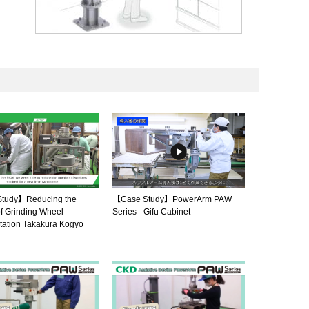
tudy】Reducing the
【Case Study】PowerArm PAW
f Grinding Wheel
Series - Gifu Cabinet
tation Takakura Kogyo