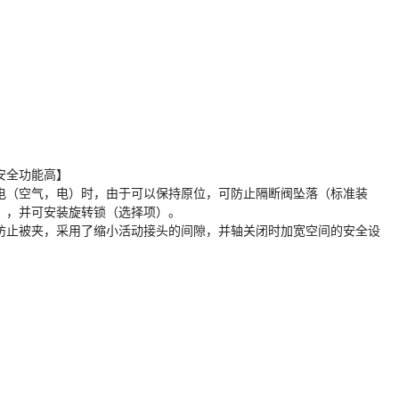
安全功能高】
电（空气，电）时，由于可以保持原位，可防止隔断阀坠落（标准装
），并可安装旋转锁（选择项）。
防止被夹，采用了缩小活动接头的间隙，并轴关闭时加宽空间的安全设
。