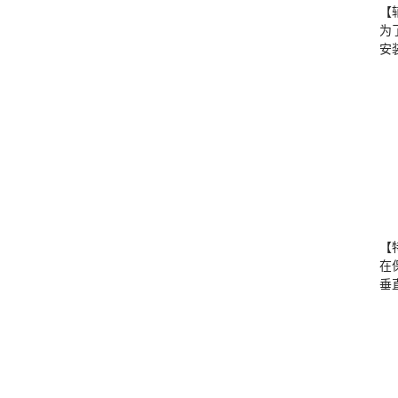
【
为
安
【
在
垂