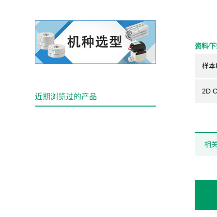
资料⁄
样本
2D 
近期浏览过的产品
相