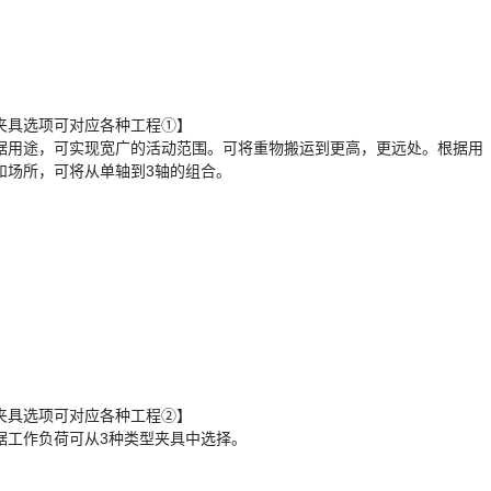
夹具选项可对应各种工程①】
据用途，可实现宽广的活动范围。可将重物搬运到更高，更远处。根据用
和场所，可将从单轴到3轴的组合。
夹具选项可对应各种工程②】
据工作负荷可从3种类型夹具中选择。