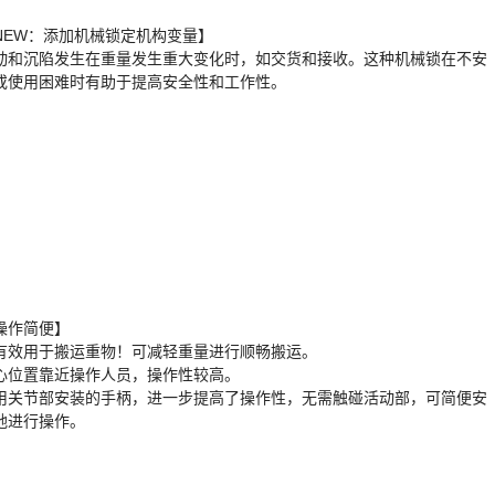
NEW：添加机械锁定机构变量】
动和沉陷发生在重量发生重大变化时，如交货和接收。这种机械锁在不安
或使用困难时有助于提高安全性和工作性。
操作简便】
有效用于搬运重物！可减轻重量进行顺畅搬运。
心位置靠近操作人员，操作性较高。
用关节部安装的手柄，进一步提高了操作性，无需触碰活动部，可简便安
地进行操作。