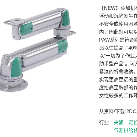
【NEW】添加
浮动和沉陷发生
不安全或使用困
内，因此您可以
PAW系列是符合
比以往提高了40%
以“一切为了作业
助手型产品”。
紧凑的折叠收纳
实现更高更远的
度抬高至胸部的
女性较多的工作
从资料/下载“2D
行业
夹紧
定
气源供给