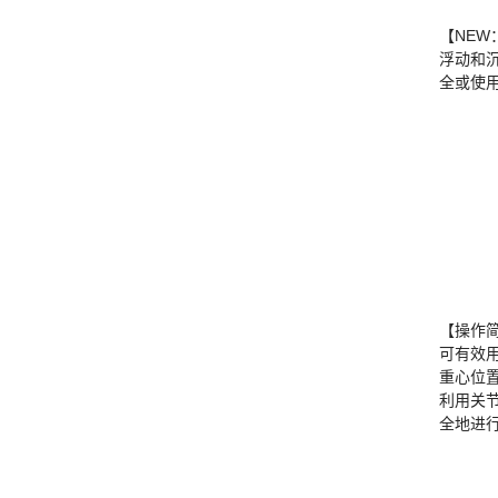
【NE
浮动和
全或使
【操作
可有效
重心位
利用关
全地进