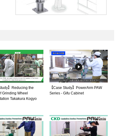
tudy】Reducing the
【Case Study】PowerArm PAW
f Grinding Wheel
Series - Gifu Cabinet
tation Takakura Kogyo