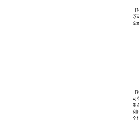
【
浮
全
【
可
重
利
全