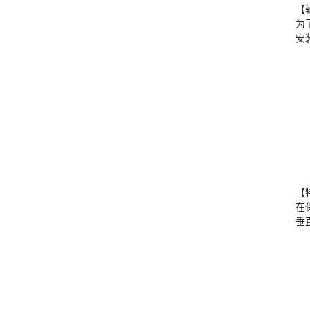
【
为
安
【
在
垂