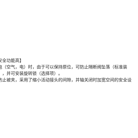
安全功能高】
电（空气，电）时，由于可以保持原位，可防止隔断阀坠落（标准装
），并可安装旋转锁（选择项）。
防止被夹，采用了缩小活动接头的间隙，并轴关闭时加宽空间的安全设
。