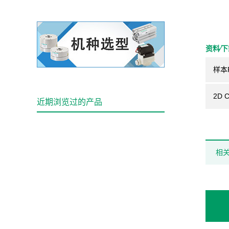
资料⁄
样本
2D 
近期浏览过的产品
相