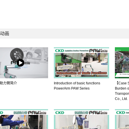
动画
助力臂简介
Introduction of basic functions
【Case S
PowerArm PAW Series
Burden o
Transpor
Co., Ltd.