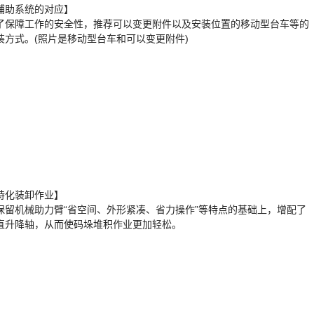
辅助系统的对应】
了保障工作的安全性，推荐可以变更附件以及安装位置的移动型台车等的
装方式。(照片是移动型台车和可以变更附件)
特化装卸作业】
保留机械助力臂“省空间、外形紧凑、省力操作”等特点的基础上，增配了
直升降轴，从而使码垛堆积作业更加轻松。