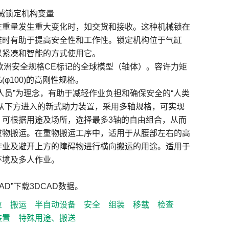
机械锁定机构变量
在重量发生重大变化时，如交货和接收。这种机械锁在
难时有助于提高安全性和工作性。锁定机构位于气缸
以紧凑和智能的方式使用它。
欧洲安全规格CE标记的全球模型（轴体）。容许力矩
(φ100)的高刚性规格。
人员”为理念，有助于减轻作业负担和确保安全的“人类
可从下方进入的新式助力装置，采用多轴规格，可实现
。可根据用途及场所，选择最多3轴的自由组合，从而
重物搬运。在重物搬运工序中，适用于从腰部左右的高
作业及避开上方的障碍物进行横向搬运的用途。适用于
环境及多人作业。
CAD”下载3DCAD数据。
位
搬运
半自动设备
安全
组装
移载
检查
装置
特殊用途、搬送