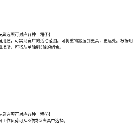
夹具选项可对应各种工程①】
据用途，可实现宽广的活动范围。可将重物搬运到更高，更远处。根据用
和场所，可将从单轴到3轴的组合。
夹具选项可对应各种工程②】
据工作负荷可从3种类型夹具中选择。