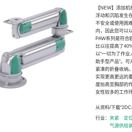
【NEW】添加
浮动和沉陷发生
不安全或使用困
内，因此您可以
PAW系列是符合
比以往提高了40%
以“一切为了作业
助手型产品”。
紧凑的折叠收纳
实现更高更远的
度抬高至胸部的
女性较多的工作
从资料/下载“2D
行业
夹紧
定
气源供给