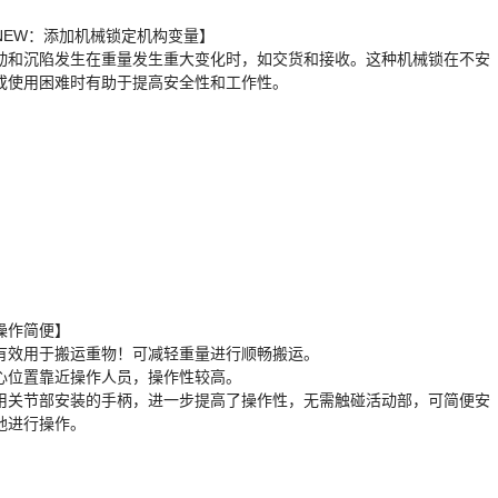
NEW：添加机械锁定机构变量】
动和沉陷发生在重量发生重大变化时，如交货和接收。这种机械锁在不安
或使用困难时有助于提高安全性和工作性。
操作简便】
有效用于搬运重物！可减轻重量进行顺畅搬运。
心位置靠近操作人员，操作性较高。
用关节部安装的手柄，进一步提高了操作性，无需触碰活动部，可简便安
地进行操作。