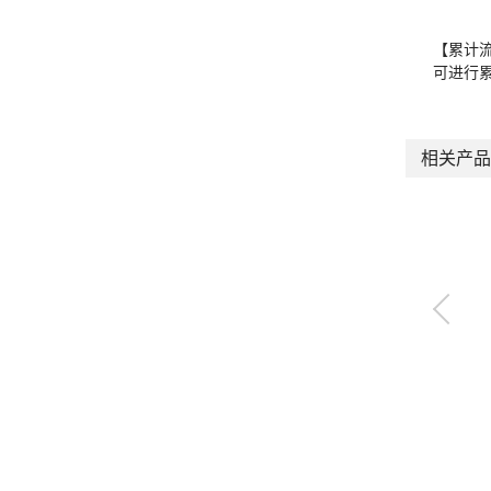
【累计
可进行
相关产品
小型流量控制器 RAPI
FLOW®
FCM