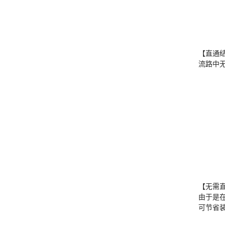
【直通
流路中
【无需
由于是
可节省