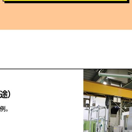
用途）
例。