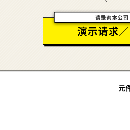
请垂询本公司
演示请求／
元