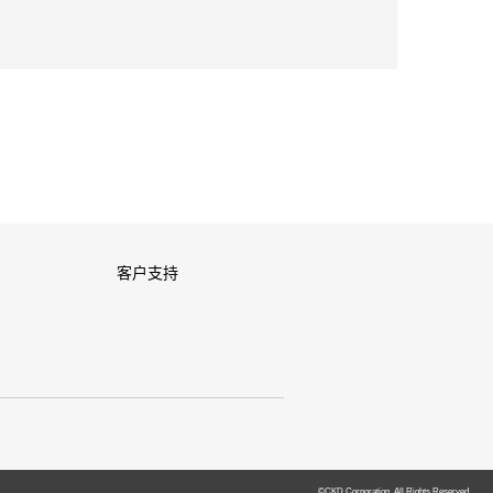
客户支持
©CKD Corporation. All Rights Reserved.