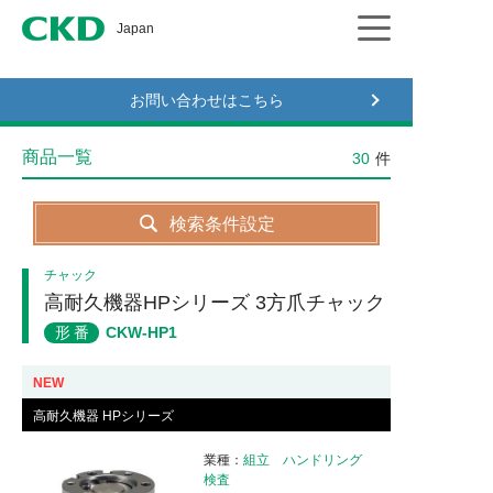
CKD
Japan
お問い合わせはこちら
商品一覧
30
件
検索条件設定
チャック
高耐久機器HPシリーズ 3方爪チャック
形番
CKW-HP1
NEW
高耐久機器 HPシリーズ
業種
組立
ハンドリング
検査