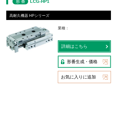
形番
LCG-HP1
高耐久機器 HPシリーズ
業種
詳細はこちら
形番生成・価格
お気に入りに追加
CKD
plus
会員限定
資料・ダウンロード
デジタルカ
カタログ
安全上の
タログ
PDF
注意
取扱説明
書