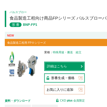
パルスブロー
食品製造工程向け商品FPシリーズ パルスブローバ
形番
BNP-FP1
NEW
食品製造工程用 FP※シリーズ
業種
特殊用途・搬送
組立
詳細はこちら
形番生成・価格
お気に入りに追加
CKD
plus
会員限定
資料・ダウンロード