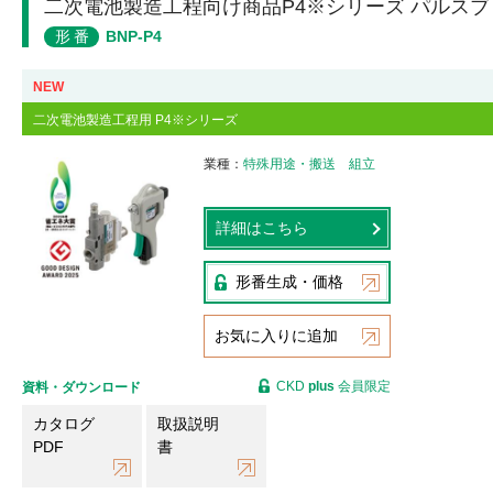
二次電池製造工程向け商品P4※シリーズ パルス
形番
BNP-P4
NEW
二次電池製造工程用 P4※シリーズ
業種
特殊用途・搬送
組立
詳細はこちら
形番生成・価格
お気に入りに追加
CKD
plus
会員限定
資料・ダウンロード
カタログ
取扱説明
PDF
書