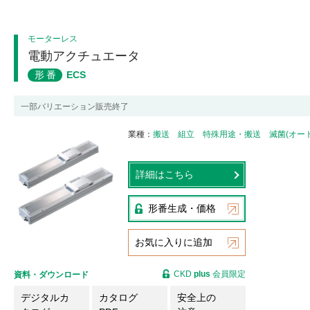
モーターレス
電動アクチュエータ
形番
ECS
一部バリエーション販売終了
業種
搬送
組立
特殊用途・搬送
滅菌(オー
詳細はこちら
形番生成・価格
お気に入りに追加
CKD
plus
会員限定
資料・ダウンロード
デジタルカ
カタログ
安全上の