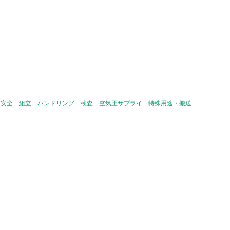
安全
組立
ハンドリング
検査
空気圧サプライ
特殊用途・搬送