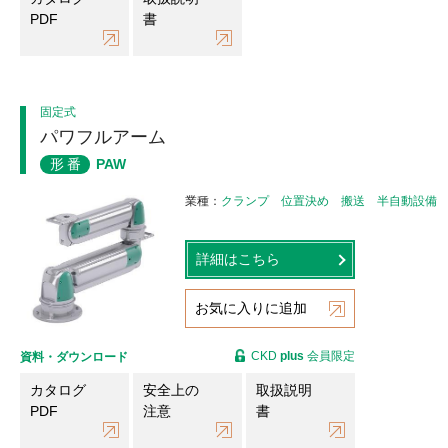
PDF
書
固定式
パワフルアーム
形番
PAW
業種
クランプ
位置決め
搬送
半自動設備
詳細はこちら
お気に入りに追加
CKD
plus
会員限定
資料・ダウンロード
カタログ
安全上の
取扱説明
PDF
注意
書