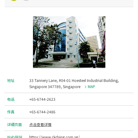
地址
33 Tannery Lane, #04-01 Hoesteel Industrial Building,
Singapore 347789, Singapore
MAP
电话
+65-6744-2623
传真
+65-6744-2486
详细页面
点击查看详情
Web网站
https://www.ckdsing.com.sg/