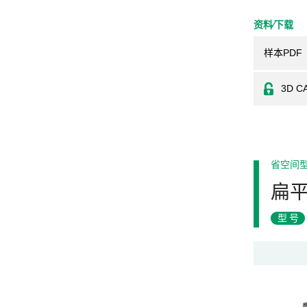
资料⁄下载
样本PDF
3D C
省空间
扁平
型号