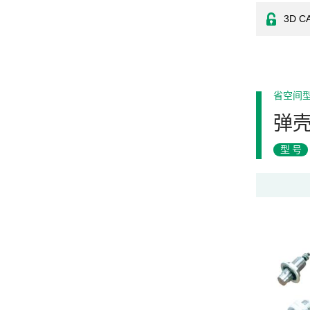
3D C
省空间
弹
型号